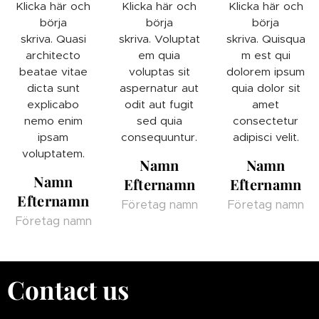
Klicka här och
Klicka här och
Klicka här och
börja
börja
börja
skriva. Quasi
skriva. Voluptat
skriva. Quisqua
architecto
em quia
m est qui
beatae vitae
voluptas sit
dolorem ipsum
dicta sunt
aspernatur aut
quia dolor sit
explicabo
odit aut fugit
amet
nemo enim
sed quia
consectetur
ipsam
consequuntur.
adipisci velit.
voluptatem.
Namn
Namn
Namn
Efternamn
Efternamn
Efternamn
Företag namn
Företag namn
Företag namn
Contact us